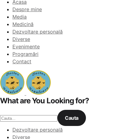
Acasa
Despre mine
Media
Medicină
Dezvoltare personală
Diverse
Evenimente
Programări
Contact
What are You Looking for?
Cauta
Dezvoltare personală
Diverse